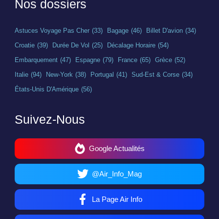
Nos dossiers
Astuces Voyage Pas Cher
(33)
Bagage
(46)
Billet D'avion
(34)
Croatie
(39)
Durée De Vol
(25)
Décalage Horaire
(54)
Embarquement
(47)
Espagne
(79)
France
(65)
Grèce
(52)
Italie
(94)
New-York
(38)
Portugal
(41)
Sud-Est & Corse
(34)
États-Unis D'Amérique
(56)
Suivez-Nous
Google Actualités
@Air_Info_Mag
La Page Air Info