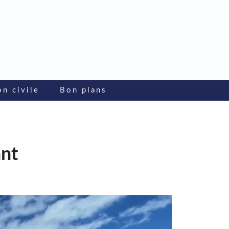
on civile
Bon plans
ant