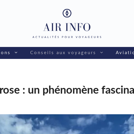
ions
Conseils aux voyageurs
Aviati
rose : un phénomène fascin