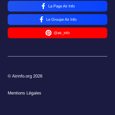
La Page Air Info
Le Groupe Air Info
@air_info
© Airinfo.org 2026
Mentions Légales