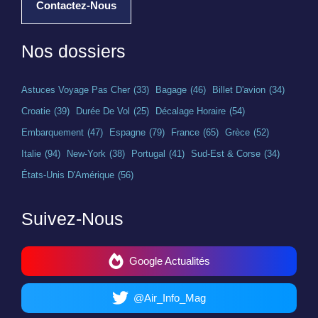
Contactez-Nous
Nos dossiers
Astuces Voyage Pas Cher
(33)
Bagage
(46)
Billet D'avion
(34)
Croatie
(39)
Durée De Vol
(25)
Décalage Horaire
(54)
Embarquement
(47)
Espagne
(79)
France
(65)
Grèce
(52)
Italie
(94)
New-York
(38)
Portugal
(41)
Sud-Est & Corse
(34)
États-Unis D'Amérique
(56)
Suivez-Nous
Google Actualités
@Air_Info_Mag