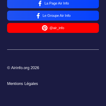
La Page Air Info
Le Groupe Air Info
@air_info
© Airinfo.org 2026
Mentions Légales