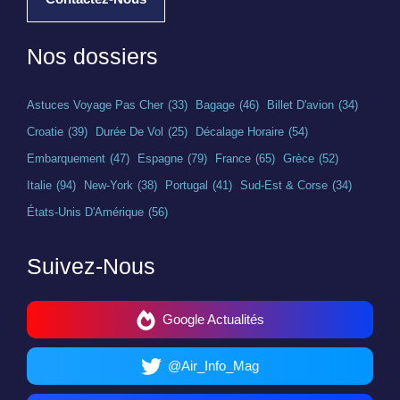
Nos dossiers
Astuces Voyage Pas Cher
(33)
Bagage
(46)
Billet D'avion
(34)
Croatie
(39)
Durée De Vol
(25)
Décalage Horaire
(54)
Embarquement
(47)
Espagne
(79)
France
(65)
Grèce
(52)
Italie
(94)
New-York
(38)
Portugal
(41)
Sud-Est & Corse
(34)
États-Unis D'Amérique
(56)
Suivez-Nous
Google Actualités
@Air_Info_Mag